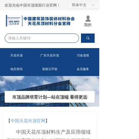
简体中文
ꀅ
欢迎光临中国吊顶墙面行业官网！
넙
我的
끠
天花吊顶
广东天花吊顶
川渝顶墙
动态资讯
顶墙元宇宙
会员服务
吊顶品牌培育计划—站在顶端 看得更远
【
中国天花吊顶官网
】
中国天花吊顶材料生产及应用领域