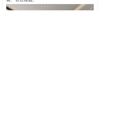
灵活合作政策
降低创业门槛
加盟模式：针对不同规模的合作伙伴，我
们推出灵活的合作方案，无需高额加盟费，可
根据自身资源选择区域代理、单店加盟等模
式；
优惠政策：同时提供首批进货优惠、营销
物料支持、