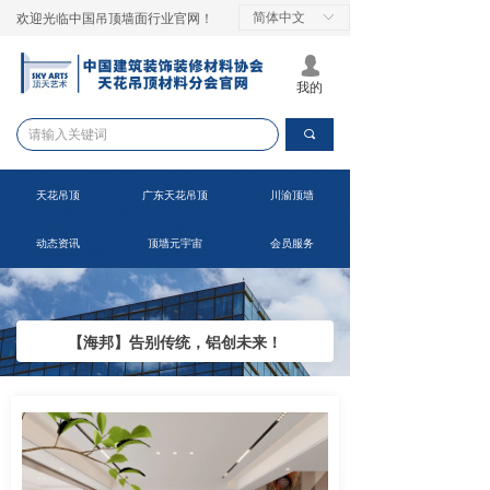
简体中文
ꀅ
欢迎光临中国吊顶墙面行业官网！
넙
我的
끠
天花吊顶
广东天花吊顶
川渝顶墙
动态资讯
顶墙元宇宙
会员服务
【海邦】告别传统，铝创未来！