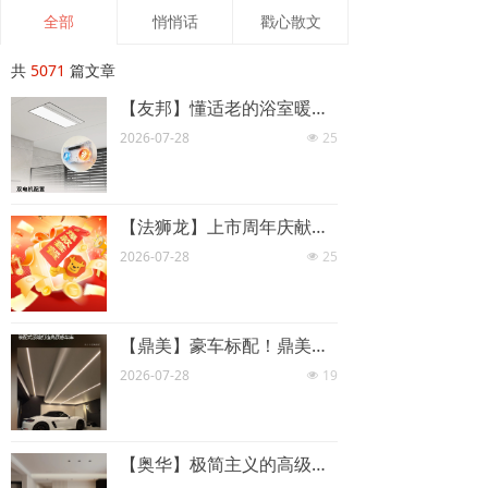
全部
悄悄话
戳心散文
共
5071
篇文章
【友邦】懂适老的浴室暖空调，藏了多少用心细节？
2026-07-28
25
넶
【法狮龙】上市周年庆献礼，顶墙套餐限时特惠！
2026-07-28
25
넶
【鼎美】豪车标配！鼎美装配式顶墙打造高质感车库
2026-07-28
19
넶
【奥华】极简主义的高级感 藏在家里的每一寸细节里